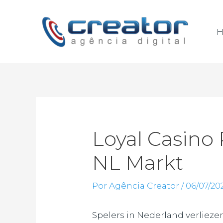
Ir
para
o
conteúdo
Navegação
de
Post
Loyal Casino 
NL Markt
Por
Agência Creator
/
06/07/20
Spelers in Nederland verlieze