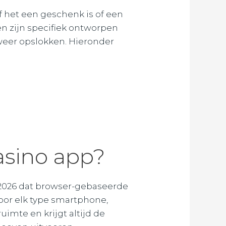
f het een geschenk is of een
sen zijn specifiek ontworpen
 weer opslokken. Hieronder
Casino app?
 in 2026 dat browser-gebaseerde
oor elk type smartphone,
uimte en krijgt altijd de