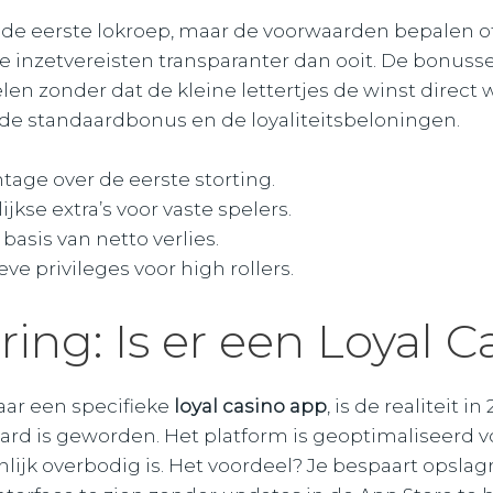
 de eerste lokroep, maar de voorwaarden bepalen o
 de inzetvereisten transparanter dan ooit. De bonus
elen zonder dat de kleine lettertjes de winst direct
n de standaardbonus en de loyaliteitsbeloningen.
age over de eerste storting.
kse extra’s voor vaste spelers.
asis van netto verlies.
e privileges voor high rollers.
ring: Is er een Loyal 
aar een specifieke
loyal casino app
, is de realiteit
rd is geworden. Het platform is geoptimaliseerd v
ijk overbodig is. Het voordeel? Je bespaart opslagr