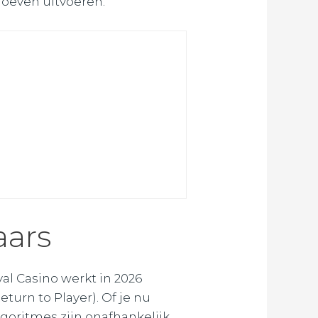
hoeven uitvoeren.
aars
yal Casino werkt in 2026
urn to Player). Of je nu
algoritmes zijn onafhankelijk