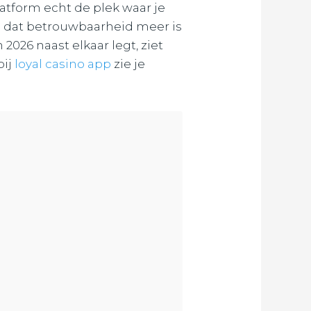
platform echt de plek waar je
en dat betrouwbaarheid meer is
2026 naast elkaar legt, ziet
bij
loyal casino app
zie je