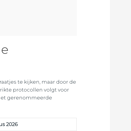
de
aatjes te kijken, maar door de
rikte protocollen volgt voor
ng met gerenommeerde
us 2026