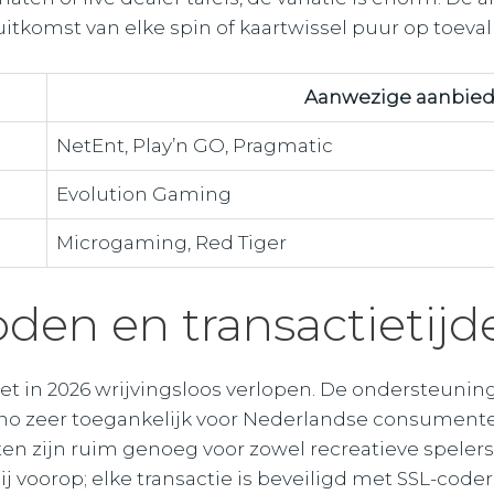
itkomst van elke spin of kaartwissel puur op toeval
Aanwezige aanbied
NetEnt, Play’n GO, Pragmatic
Evolution Gaming
Microgaming, Red Tiger
den en transactietijd
 in 2026 wrijvingsloos verlopen. De ondersteuning
ino zeer toegankelijk voor Nederlandse consumente
en zijn ruim genoeg voor zowel recreatieve spelers
ij voorop; elke transactie is beveiligd met SSL-coder