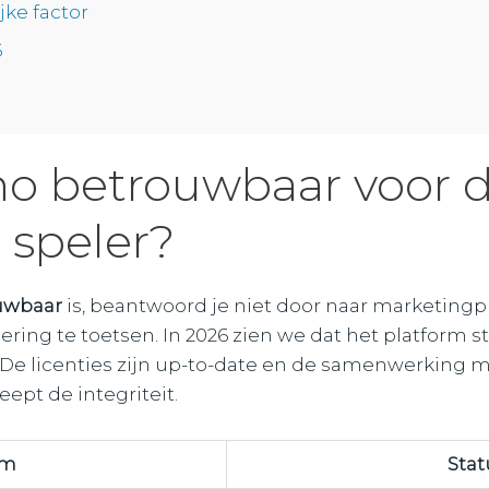
jke factor
6
ino betrouwbaar voor 
 speler?
ouwbaar
is, beantwoord je niet door naar marketingpr
ring te toetsen. In 2026 zien we dat het platform st
el. De licenties zijn up-to-date en de samenwerki
ept de integriteit.
um
Stat