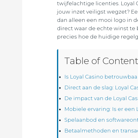
twijfelachtige licenties. Loyal
jouw inzet veiligst wegzet? E
dan alleen een mooi logo in de
direct waar de echte winst te b
precies hoe de huidige regel
Table of Conten
Is Loyal Casino betrouwbaa
Direct aan de slag: Loyal C
De impact van de Loyal Ca
Mobiele ervaring: Is er een
Spelaanbod en softwareont
Betaalmethoden en transac