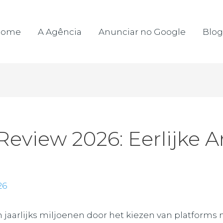
Home
A Agência
Anunciar no Google
Blog
Review 2026: Eerlijke 
26
n jaarlijks miljoenen door het kiezen van platforms