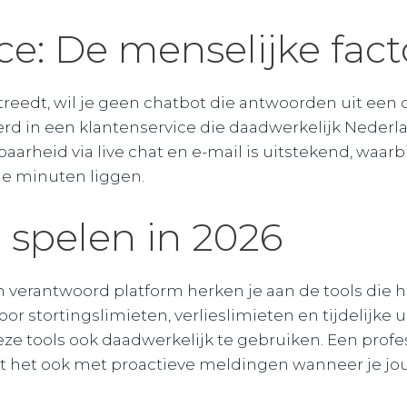
ce: De menselijke fact
eedt, wil je geen chatbot die antwoorden uit een 
erd in een klantenservice die daadwerkelijk Nederl
aarheid via live chat en e-mail is uitstekend, waarbi
ie minuten liggen.
 spelen in 2026
en verantwoord platform herken je aan de tools die h
 voor stortingslimieten, verlieslimieten en tijdelijke
deze tools ook daadwerkelijk te gebruiken. Een prof
eert het ook met proactieve meldingen wanneer je j