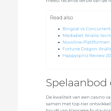
meest recente versie van de i
Read also
Bingoal vs Concurrenti
Mediabet: Analisi tecn
Novoline-Plattformen 
Fortune Dragon: Análi
Happyspinz Review 2026
Spelaanbod 
De kwaliteit van een casino va
samen met top-tier ontwikkela
houdt van klassieke fruitautom