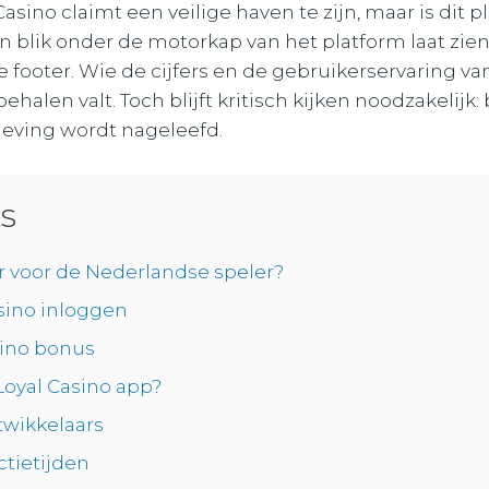
 Casino claimt een veilige haven te zijn, maar is dit 
en blik onder de motorkap van het platform laat zi
 footer. Wie de cijfers en de gebruikerservaring van 
ehalen valt. Toch blijft kritisch kijken noodzakelijk: 
geving wordt nageleefd.
ts
r voor de Nederlandse speler?
asino inloggen
sino bonus
 Loyal Casino app?
wikkelaars
tietijden