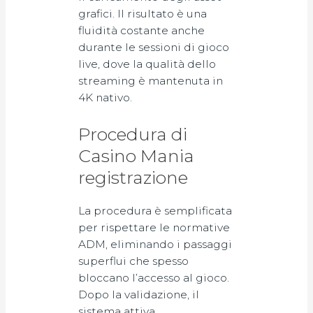
grafici. Il risultato è una
fluidità costante anche
durante le sessioni di gioco
live, dove la qualità dello
streaming è mantenuta in
4K nativo.
Procedura di
Casino Mania
registrazione
La procedura è semplificata
per rispettare le normative
ADM, eliminando i passaggi
superflui che spesso
bloccano l’accesso al gioco.
Dopo la validazione, il
sistema attiva