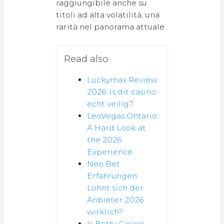
raggiungibile anche su
titoli ad alta volatilità, una
rarità nel panorama attuale.
Read also
Luckymax Review
2026: Is dit casino
echt veilig?
LeoVegas Ontario:
A Hard Look at
the 2026
Experience
Neo Bet
Erfahrungen:
Lohnt sich der
Anbieter 2026
wirklich?
Is Betty Casino