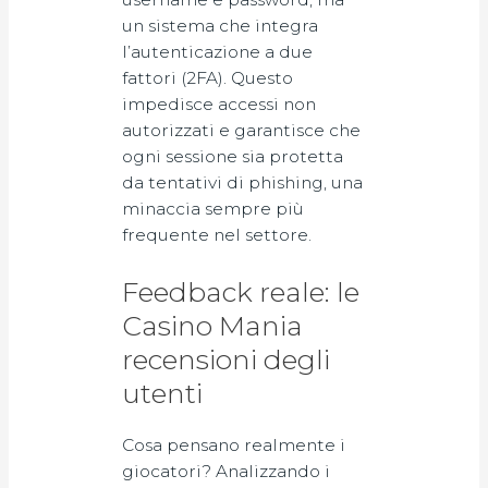
un sistema che integra
l’autenticazione a due
fattori (2FA). Questo
impedisce accessi non
autorizzati e garantisce che
ogni sessione sia protetta
da tentativi di phishing, una
minaccia sempre più
frequente nel settore.
Feedback reale: le
Casino Mania
recensioni degli
utenti
Cosa pensano realmente i
giocatori? Analizzando i