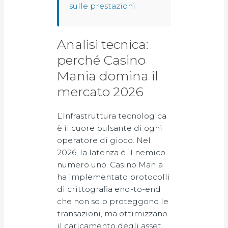
sulle prestazioni
Analisi tecnica:
perché Casino
Mania domina il
mercato 2026
L’infrastruttura tecnologica
è il cuore pulsante di ogni
operatore di gioco. Nel
2026, la latenza è il nemico
numero uno. Casino Mania
ha implementato protocolli
di crittografia end-to-end
che non solo proteggono le
transazioni, ma ottimizzano
il caricamento degli asset