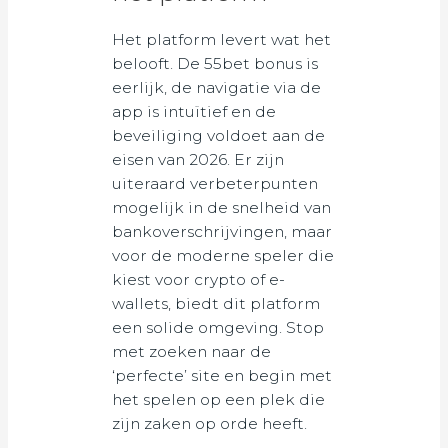
Het platform levert wat het
belooft. De 55bet bonus is
eerlijk, de navigatie via de
app is intuïtief en de
beveiliging voldoet aan de
eisen van 2026. Er zijn
uiteraard verbeterpunten
mogelijk in de snelheid van
bankoverschrijvingen, maar
voor de moderne speler die
kiest voor crypto of e-
wallets, biedt dit platform
een solide omgeving. Stop
met zoeken naar de
‘perfecte’ site en begin met
het spelen op een plek die
zijn zaken op orde heeft.