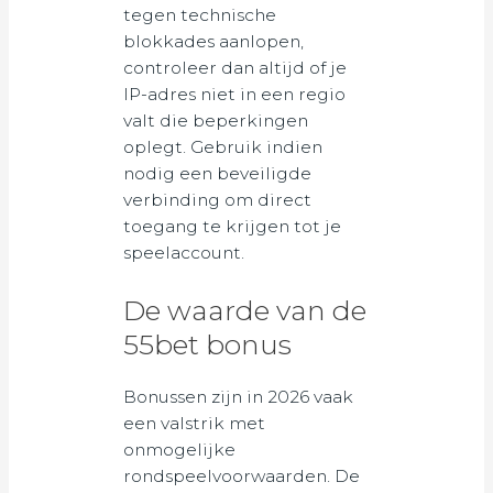
tegen technische
blokkades aanlopen,
controleer dan altijd of je
IP-adres niet in een regio
valt die beperkingen
oplegt. Gebruik indien
nodig een beveiligde
verbinding om direct
toegang te krijgen tot je
speelaccount.
De waarde van de
55bet bonus
Bonussen zijn in 2026 vaak
een valstrik met
onmogelijke
rondspeelvoorwaarden. De