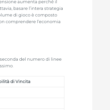
la tensione aumenta perché il
tavia, basare l’intera strategia
 volume di gioco è composto
ca non comprendere l’economia
 seconda del numero di linee
assimo.
ilità di Vincita