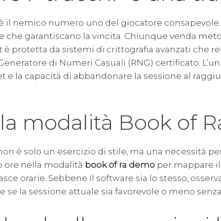
hi” è il nemico numero uno del giocatore consapevol
e che garantiscano la vincita. Chiunque venda metod
ot è protetta da sistemi di crittografia avanzati che
neratore di Numeri Casuali (RNG) certificato. L’unic
et e la capacità di abbandonare la sessione al ragg
lla modalità Book of 
non è solo un esercizio di stile, ma una necessità per t
o ore nella modalità
book of ra demo
per mappare il
fasce orarie. Sebbene il software sia lo stesso, oss
re se la sessione attuale sia favorevole o meno senz