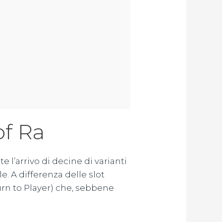
of Ra
 l’arrivo di decine di varianti
. A differenza delle slot
rn to Player) che, sebbene