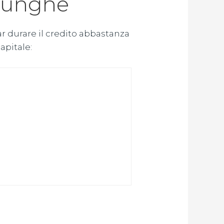
 lunghe
r durare il credito abbastanza
capitale: