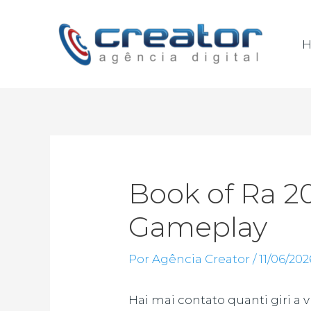
Ir
para
o
conteúdo
Navegação
de
Post
Book of Ra 20
Gameplay
Por
Agência Creator
/
11/06/202
Hai mai contato quanti giri a 