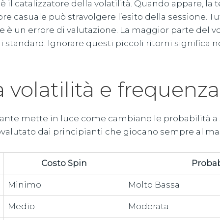
; è il catalizzatore della volatilità. Quando appare, 
re casuale può stravolgere l’esito della sessione. Tut
le è un errore di valutazione. La maggior parte del
i standard. Ignorare questi piccoli ritorni signifi
 volatilità e frequenza
tante mette in luce come cambiano le probabilità a
tovalutato dai principianti che giocano sempre al m
Costo Spin
Probab
Minimo
Molto Bassa
Medio
Moderata