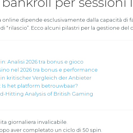
 bankroll per sessioni
 online dipende esclusivamente dalla capacità di fa
di “rilascio”. Ecco alcuni pilastri per la gestione del 
n: Analisi 2026 tra bonus e gioco
asino nel 2026 tra bonus e performance
in kritischer Vergleich der Anbieter
: Is het platform betrouwbaar?
d-Hitting Analysis of British Gaming
ta giornaliera invalicabile.
dopo aver completato un ciclo di 50 spin.