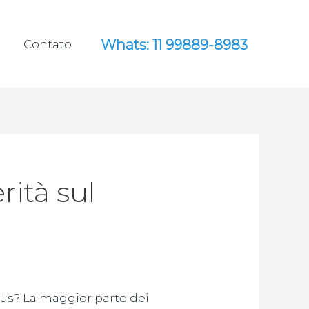
Whats: 11 99889-8983
Contato
rità sul
onus? La maggior parte dei