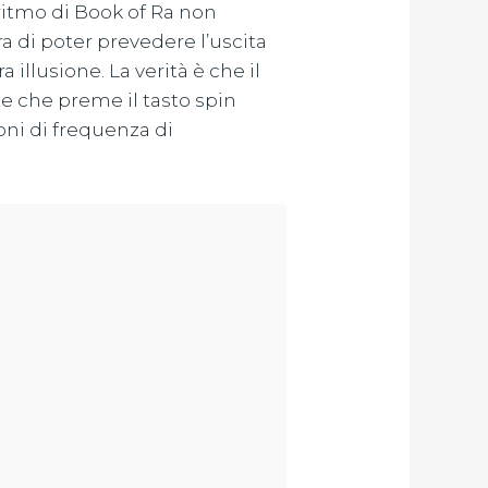
ritmo di Book of Ra non
ra di poter prevedere l’uscita
illusione. La verità è che il
te che preme il tasto spin
ioni di frequenza di