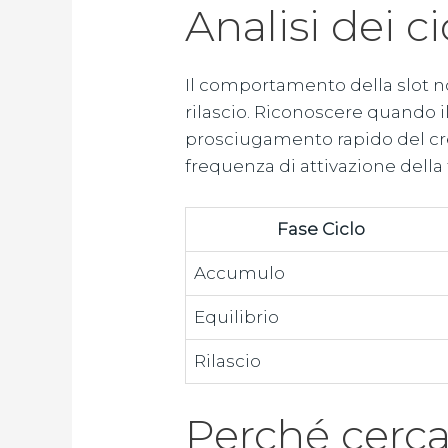
Analisi dei c
Il comportamento della slot non
rilascio. Riconoscere quando 
prosciugamento rapido del cred
frequenza di attivazione della
Fase Ciclo
Accumulo
Equilibrio
Rilascio
Perché cercar