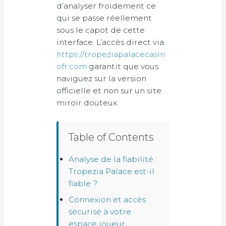
d’analyser froidement ce
qui se passe réellement
sous le capot de cette
interface. L’accès direct via
https://tropeziapalacecasin
ofr.com
garantit que vous
naviguez sur la version
officielle et non sur un site
miroir douteux.
Table of Contents
Analyse de la fiabilité :
Tropezia Palace est-il
fiable ?
Connexion et accès
sécurisé à votre
espace joueur