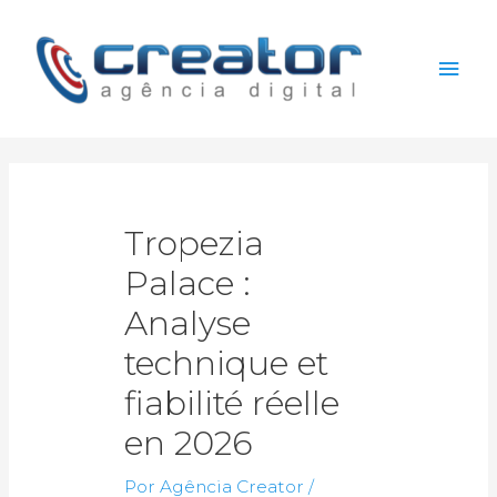
Ir
Men
para
o
prin
conteúdo
Navegação
de
Post
Tropezia
Palace :
Analyse
technique et
fiabilité réelle
en 2026
Por
Agência Creator
/