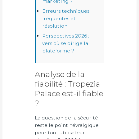
marketing ?
Erreurs techniques
fréquentes et
résolution
Perspectives 2026 :
vers où se dirige la
plateforme ?
Analyse de la
fiabilité : Tropezia
Palace est-il fiable
?
La question de la sécurité
reste le point névralgique
pour tout utilisateur