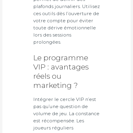
plafonds journaliers. Utilisez
ces outils dès l’ouverture de
votre compte pour éviter
toute dérive émotionnelle
lors des sessions
prolongées.
Le programme
VIP : avantages
réels ou
marketing ?
Intégrer le cercle VIP n’est
pas qu’une question de
volume de jeu. La constance
est récompensée. Les
joueurs réguliers