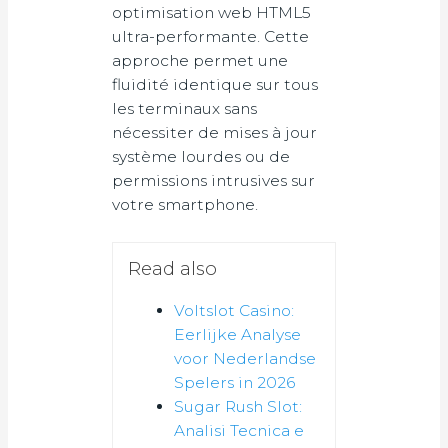
optimisation web HTML5
ultra-performante. Cette
approche permet une
fluidité identique sur tous
les terminaux sans
nécessiter de mises à jour
système lourdes ou de
permissions intrusives sur
votre smartphone.
Read also
Voltslot Casino:
Eerlijke Analyse
voor Nederlandse
Spelers in 2026
Sugar Rush Slot:
Analisi Tecnica e