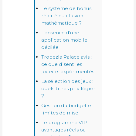
Le système de bonus :
réalité ou illusion
mathématique ?
L’absence d’une
application mobile
dédiée
Tropezia Palace avis :
ce que disent les
joueurs expérimentés
La sélection des jeux :
quels titres privilégier
?
Gestion du budget et
limites de mise
Le programme VIP :
avantages réels ou