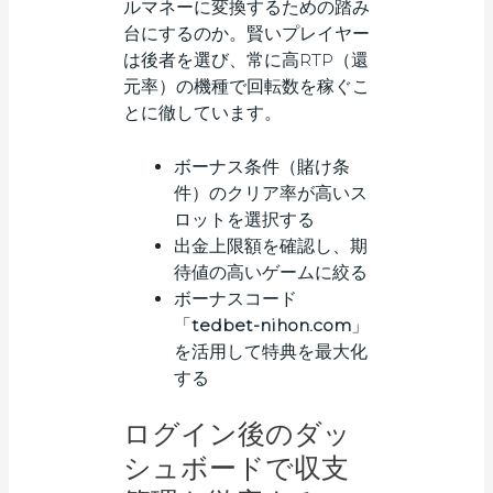
ルマネーに変換するための踏み
台にするのか。賢いプレイヤー
は後者を選び、常に高RTP（還
元率）の機種で回転数を稼ぐこ
とに徹しています。
ボーナス条件（賭け条
件）のクリア率が高いス
ロットを選択する
出金上限額を確認し、期
待値の高いゲームに絞る
ボーナスコード
「
tedbet-nihon.com
」
を活用して特典を最大化
する
ログイン後のダッ
シュボードで収支