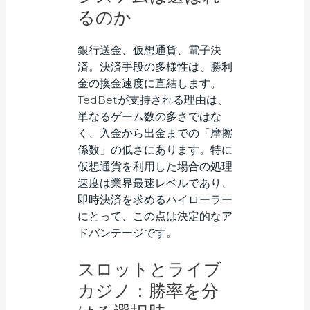
るのか
銀行送金、仮想通貨、電子決
済。決済手段の多様性は、勝利
金の換金速度に直結します。
TedBetが支持される理由は、
単なるゲーム数の多さではな
く、入金から出金までの「摩擦
係数」の低さにあります。特に
仮想通貨を利用した場合の処理
速度は業界最速レベルであり、
即時決済を求めるハイローラー
にとって、この点は決定的なア
ドバンテージです。
スロットとライブ
カジノ：勝率を分