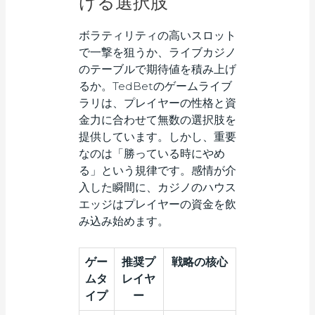
ける選択肢
ボラティリティの高いスロット
で一撃を狙うか、ライブカジノ
のテーブルで期待値を積み上げ
るか。TedBetのゲームライブ
ラリは、プレイヤーの性格と資
金力に合わせて無数の選択肢を
提供しています。しかし、重要
なのは「勝っている時にやめ
る」という規律です。感情が介
入した瞬間に、カジノのハウス
エッジはプレイヤーの資金を飲
み込み始めます。
ゲー
推奨プ
戦略の核心
ムタ
レイヤ
イプ
ー