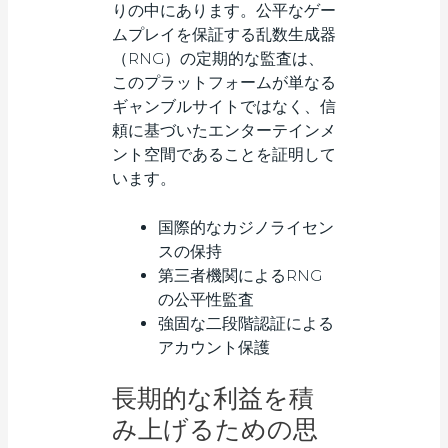
りの中にあります。公平なゲー
ムプレイを保証する乱数生成器
（RNG）の定期的な監査は、
このプラットフォームが単なる
ギャンブルサイトではなく、信
頼に基づいたエンターテインメ
ント空間であることを証明して
います。
国際的なカジノライセン
スの保持
第三者機関によるRNG
の公平性監査
強固な二段階認証による
アカウント保護
長期的な利益を積
み上げるための思