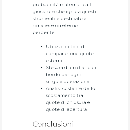
probabilità matematica. Il
giocatore che ignora questi
strumenti è destinato a
rimanere un eterno
perdente.
Utilizzo di tool di
comparazione quote
esterni.
Stesura di un diario di
bordo per ogni
singola operazione.
Analisi costante dello
scostamento tra
quote di chiusura e
quote di apertura.
Conclusioni