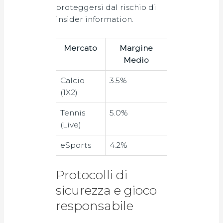
proteggersi dal rischio di
insider information.
Mercato
Margine
Medio
Calcio
3.5%
(1X2)
Tennis
5.0%
(Live)
eSports
4.2%
Protocolli di
sicurezza e gioco
responsabile