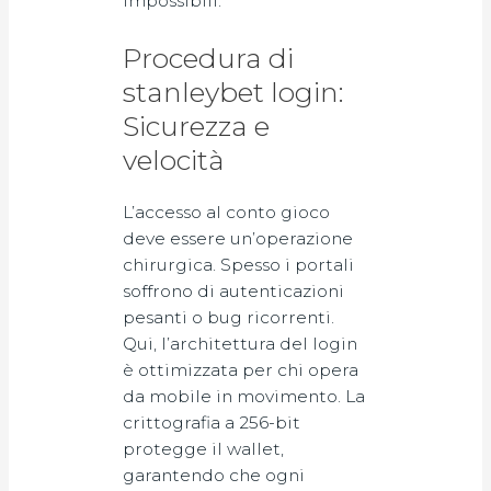
impossibili.
Procedura di
stanleybet login:
Sicurezza e
velocità
L’accesso al conto gioco
deve essere un’operazione
chirurgica. Spesso i portali
soffrono di autenticazioni
pesanti o bug ricorrenti.
Qui, l’architettura del login
è ottimizzata per chi opera
da mobile in movimento. La
crittografia a 256-bit
protegge il wallet,
garantendo che ogni