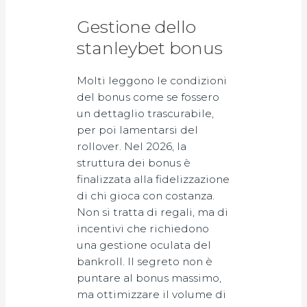
Gestione dello
stanleybet bonus
Molti leggono le condizioni
del bonus come se fossero
un dettaglio trascurabile,
per poi lamentarsi del
rollover. Nel 2026, la
struttura dei bonus è
finalizzata alla fidelizzazione
di chi gioca con costanza.
Non si tratta di regali, ma di
incentivi che richiedono
una gestione oculata del
bankroll. Il segreto non è
puntare al bonus massimo,
ma ottimizzare il volume di