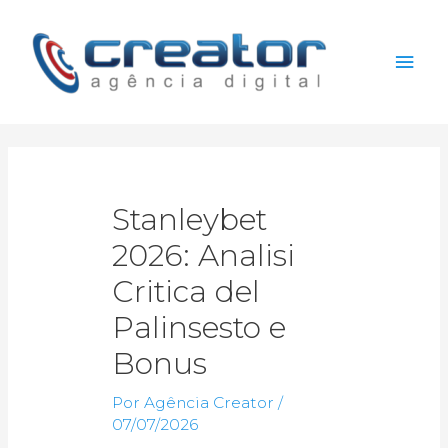
Ir
Men
para
o
prin
conteúdo
Navegação
de
Post
Stanleybet
2026: Analisi
Critica del
Palinsesto e
Bonus
Por
Agência Creator
/
07/07/2026