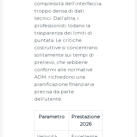
complessità dell’interfaccia,
troppo densa di dati
tecnici. Dall’altra, i
professionisti lodano la
trasparenza dei limiti di
puntata. Le critiche
costruttive si concentrano
solitamente sui tempi di
prelievo, che sebbene
conformi alle normative
ADM, richiedono una
pianificazione finanziaria
precisa da parte
dell’utente.
Parametro
Prestazione
2026
Velocità
Eccellente