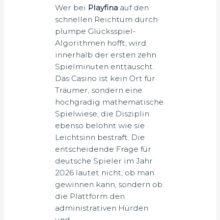
Wer bei
Playfina
auf den
schnellen Reichtum durch
plumpe Glücksspiel-
Algorithmen hofft, wird
innerhalb der ersten zehn
Spielminuten enttäuscht.
Das Casino ist kein Ort für
Träumer, sondern eine
hochgradig mathematische
Spielwiese, die Disziplin
ebenso belohnt wie sie
Leichtsinn bestraft. Die
entscheidende Frage für
deutsche Spieler im Jahr
2026 lautet nicht, ob man
gewinnen kann, sondern ob
die Plattform den
administrativen Hürden
und