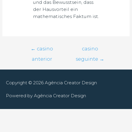
und das Bewusstsein, dass
der Hausvorteil ein
mathematisches Faktum ist.
←
casino
casino
anterior
seguinte
→
Copyright © 2026
Agência Creator Design
Powered by
Agência Creator Design