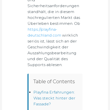
Sicherheitsanforderungen
standhält, die in diesem
hochregulierten Markt das
Überleben bestimmen. Ob
https://playfina-
deutschland.com
wirklich
seriös ist, lässt sich an der
Geschwindigkeit der
Auszahlungsbearbeitung
und der Qualität des
Supports ablesen.
Table of Contents
Playfina Erfahrungen:
Was steckt hinter der
Fassade?