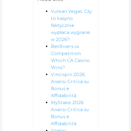
Vulkan Vegas: Czy
to kasyno
faktycznie
wypłaca wygrane
w 2026?
BetRivers vs
Competition:
Which CA Casino
Wins?
Vincispin 2026:
Analisi Critica su
Bonus e
Affidabilità
MyStake 2026:
Analisi Critica su
Bonus e
Affidabilità
Analisi