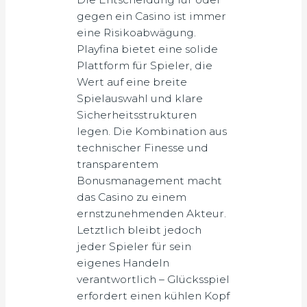
gegen ein Casino ist immer
eine Risikoabwägung.
Playfina bietet eine solide
Plattform für Spieler, die
Wert auf eine breite
Spielauswahl und klare
Sicherheitsstrukturen
legen. Die Kombination aus
technischer Finesse und
transparentem
Bonusmanagement macht
das Casino zu einem
ernstzunehmenden Akteur.
Letztlich bleibt jedoch
jeder Spieler für sein
eigenes Handeln
verantwortlich – Glücksspiel
erfordert einen kühlen Kopf