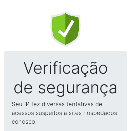
Verificação
de segurança
Seu IP fez diversas tentativas de
acessos suspeitos a sites hospedados
conosco.