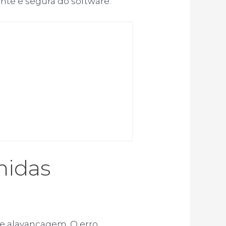
nte e segura do software.
midas
de alavancagem. O erro