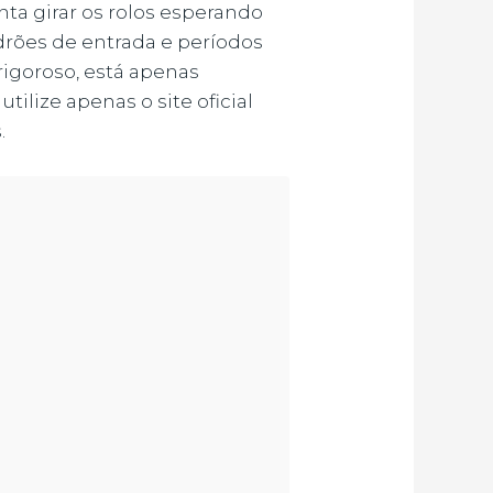
ta girar os rolos esperando
drões de entrada e períodos
rigoroso, está apenas
ilize apenas o site oficial
.