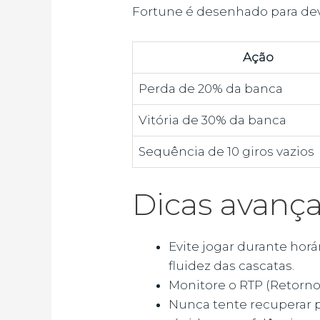
Fortune é desenhado para devo
Ação
Perda de 20% da banca
Vitória de 30% da banca
Sequência de 10 giros vazios
Dicas avança
Evite jogar durante horá
fluidez das cascatas.
Monitore o RTP (Retorno
Nunca tente recuperar 