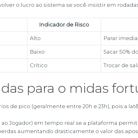
lver o lucro ao sistema se você insistir em rodada
Indicador de Risco
Alto
Parar imedi
Baixo
Sacar 50% do
Crítico
Trocar de sal
das para o midas for
rios de pico (geralmente entre 20h e 23h), pois a lat
 ao Jogador) em tempo real se a plataforma permiti
perdas aumentando drasticamente o valor das apost