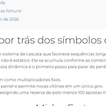
ída
as fortune
o de 2026
or trás dos símbolos
sistema de cascata que favorece sequências longas
dor não é estático. Ele se acumula conforme as co
a dinâmica é o primeiro passo para parar de perde
 como multiplicadores fixos.
painel e permite novas vitórias em um único giro.
 exigindo uma reserva de pelo menos 100 apostas 