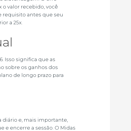
 o valor recebido, você
e requisito antes que seu
or a 25x.
ual
Isso significa que as
o sobre os ganhos dos
lano de longo prazo para
 diário e, mais importante,
ue e encerre a sessão. O Midas