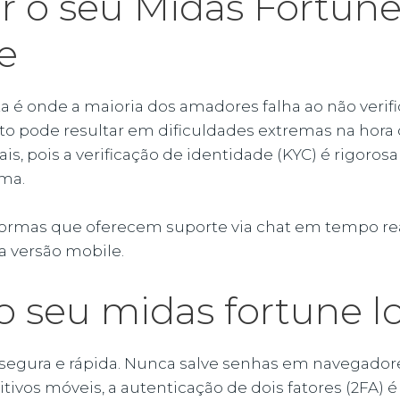
r o seu Midas Fortune
e
a é onde a maioria dos amadores falha ao não veri
to pode resultar em dificuldades extremas na hora 
ais, pois a verificação de identidade (KYC) é rigoro
ema.
taformas que oferecem suporte via chat em tempo rea
a versão mobile.
 seu midas fortune l
r segura e rápida. Nunca salve senhas em navegado
itivos móveis, a autenticação de dois fatores (2FA) é