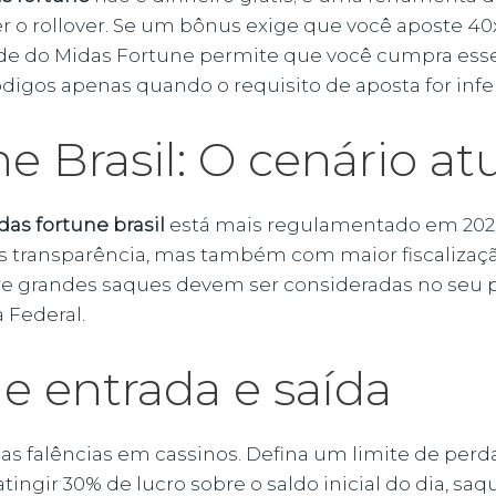
o rollover. Se um bônus exige que você aposte 40x
idade do Midas Fortune permite que você cumpra ess
digos apenas quando o requisito de aposta for inferi
e Brasil: O cenário at
as fortune brasil
está mais regulamentado em 2026. 
 transparência, mas também com maior fiscalizaçã
bre grandes saques devem ser consideradas no seu p
 Federal.
de entrada e saída
as falências em cassinos. Defina um limite de perda
ngir 30% de lucro sobre o saldo inicial do dia, saq