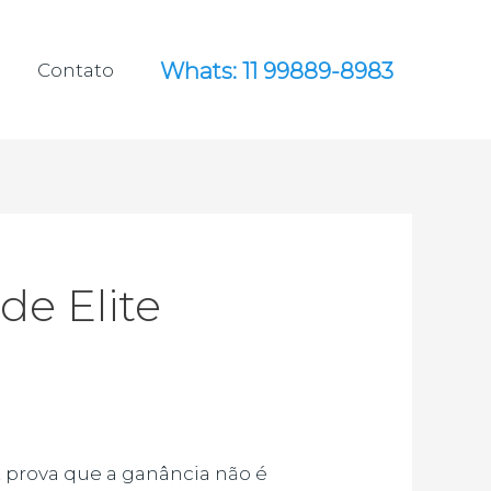
Whats: 11 99889-8983
Contato
de Elite
t prova que a ganância não é