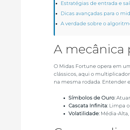
Estratégias de entrada e sa
Dicas avançadas para o mid
A verdade sobre o algoritm
A mecânica p
O Midas Fortune opera em um 
clássicos, aqui o multiplica
na mesma rodada. Entender ess
Símbolos de Ouro:
Atuam
Cascata Infinita:
Limpa o 
Volatilidade:
Média-Alta,