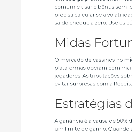
comum é usar o bônus sem ler 
precisa calcular se a volatil
saldo chegue a zero. Use os có
Midas Fortun
O mercado de cassinos no
mid
plataformas operam com mais
jogadores. As tributações so
evitar surpresas com a Receita
Estratégias 
A ganância é a causa de 90% d
um limite de ganho. Quando ati