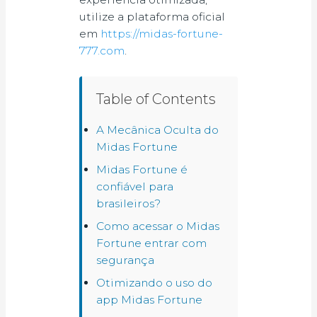
utilize a plataforma oficial
em
https://midas-fortune-
777.com
.
Table of Contents
A Mecânica Oculta do
Midas Fortune
Midas Fortune é
confiável para
brasileiros?
Como acessar o Midas
Fortune entrar com
segurança
Otimizando o uso do
app Midas Fortune