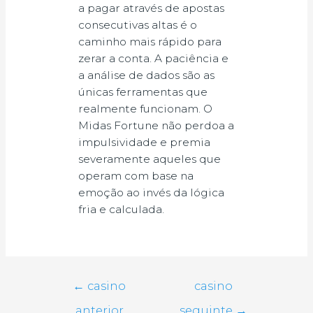
a pagar através de apostas
consecutivas altas é o
caminho mais rápido para
zerar a conta. A paciência e
a análise de dados são as
únicas ferramentas que
realmente funcionam. O
Midas Fortune não perdoa a
impulsividade e premia
severamente aqueles que
operam com base na
emoção ao invés da lógica
fria e calculada.
←
casino
casino
anterior
seguinte
→