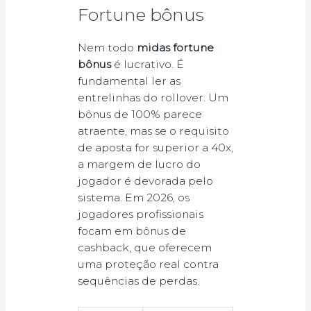
Fortune bônus
Nem todo
midas fortune
bônus
é lucrativo. É
fundamental ler as
entrelinhas do rollover. Um
bônus de 100% parece
atraente, mas se o requisito
de aposta for superior a 40x,
a margem de lucro do
jogador é devorada pelo
sistema. Em 2026, os
jogadores profissionais
focam em bônus de
cashback, que oferecem
uma proteção real contra
sequências de perdas.