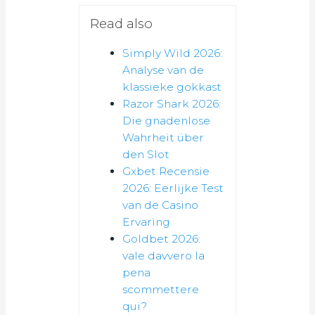
Read also
Simply Wild 2026:
Analyse van de
klassieke gokkast
Razor Shark 2026:
Die gnadenlose
Wahrheit über
den Slot
Gxbet Recensie
2026: Eerlijke Test
van de Casino
Ervaring
Goldbet 2026:
vale davvero la
pena
scommettere
qui?