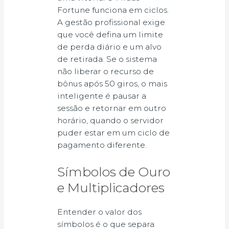
Fortune funciona em ciclos.
A gestão profissional exige
que você defina um limite
de perda diário e um alvo
de retirada. Se o sistema
não liberar o recurso de
bônus após 50 giros, o mais
inteligente é pausar a
sessão e retornar em outro
horário, quando o servidor
puder estar em um ciclo de
pagamento diferente.
Símbolos de Ouro
e Multiplicadores
Entender o valor dos
símbolos é o que separa