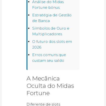
Análise do Midas
Fortune bônus
Estratégia de Gestão
de Banca
Símbolos de Ouro e
Multiplicadores
O futuro dos slots em
2026
Erros comuns que
custam seu saldo
A Mecânica
Oculta do Midas
Fortune
Diferente de slots