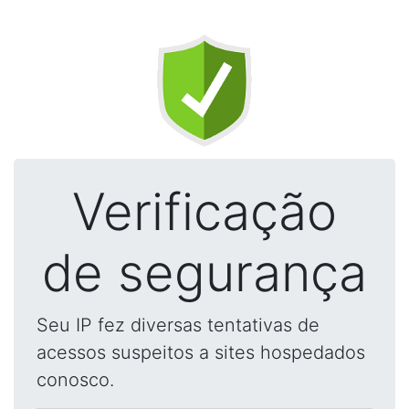
Verificação
de segurança
Seu IP fez diversas tentativas de
acessos suspeitos a sites hospedados
conosco.