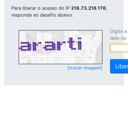
Para liberar o acesso
do IP
216.73.216.176
,
responda ao desafio abaixo.
Digite 
lado no
[trocar imagem]