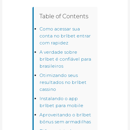
Table of Contents
Como acessar sua
conta no brlbet entrar
com rapidez
A verdade sobre
brlbet é confiável para
brasileiros
Otimizando seus
resultados no brlbet
cassino
Instalando o app
brlbet para mobile
Aproveitando o brlbet
bônus sem armadilhas