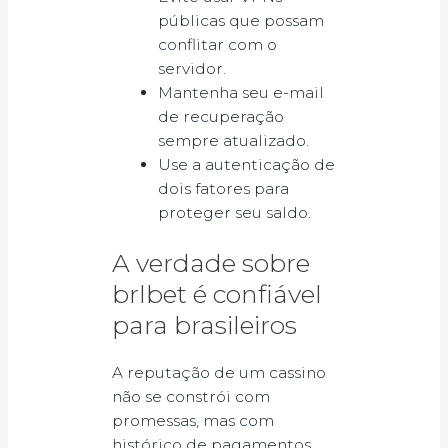
públicas que possam
conflitar com o
servidor.
Mantenha seu e-mail
de recuperação
sempre atualizado.
Use a autenticação de
dois fatores para
proteger seu saldo.
A verdade sobre
brlbet é confiável
para brasileiros
A reputação de um cassino
não se constrói com
promessas, mas com
histórico de pagamentos.