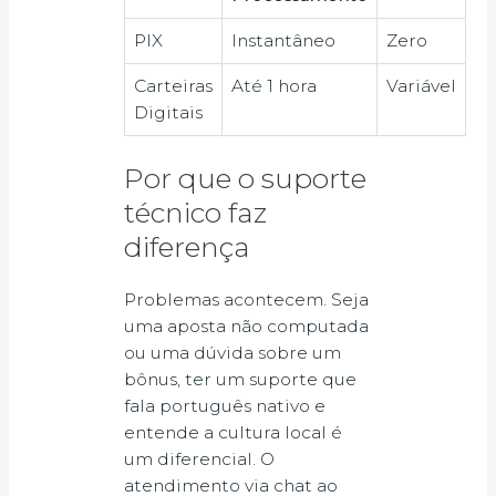
PIX
Instantâneo
Zero
Carteiras
Até 1 hora
Variável
Digitais
Por que o suporte
técnico faz
diferença
Problemas acontecem. Seja
uma aposta não computada
ou uma dúvida sobre um
bônus, ter um suporte que
fala português nativo e
entende a cultura local é
um diferencial. O
atendimento via chat ao