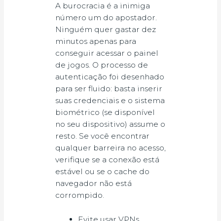
A burocracia é a inimiga
número um do apostador.
Ninguém quer gastar dez
minutos apenas para
conseguir acessar o painel
de jogos. O processo de
autenticação foi desenhado
para ser fluido: basta inserir
suas credenciais e o sistema
biométrico (se disponível
no seu dispositivo) assume o
resto. Se você encontrar
qualquer barreira no acesso,
verifique se a conexão está
estável ou se o cache do
navegador não está
corrompido.
Evite usar VPNs