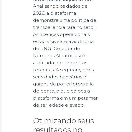
Analisando os dados de
2026, a plataforma
demonstra uma política de
transparência rara no setor.
As licenças operacionais
estão visíveis e a auditoria
de RNG (Gerador de
Números Aleatórios) é
auditada por empresas
terceiras. A segurança dos
seus dados bancários é
garantida por criptografia
de ponta, o que coloca a
plataforma em um patamar
de seriedade elevado.
Otimizando seus
resultados no