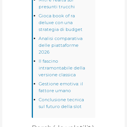
presunti trucchi
Gioca book of ra
deluxe con una
strategia di budget
Analisi comparativa
delle piattaforme
2026
Il fascino
intramontabile della
versione classica
Gestione emotiva: il
fattore umano
Conclusione tecnica
sul futuro della slot