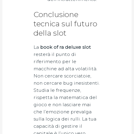
Conclusione
tecnica sul futuro
della slot
La
book of ra deluxe slot
resterà il punto di
riferimento per le
macchine ad alta volatilità.
Non cercare scorciatoie,
non cercare bug inesistenti.
Studia le frequenze,
rispetta la matematica del
gioco e non lasciare mai
che l’emozione prevalga
sulla logica dei rulli. La tua
capacità di gestire il
capitale è l’unico vero