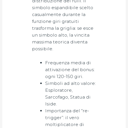
distribuzione dei rulli. Il
simbolo espandibile scelto
casualmente durante la
funzione giri gratuiti
trasforma la griglia: se esce
un simbolo alto, la vincita
massima teorica diventa
possibile.
Frequenza media di
attivazione del bonus:
ogni 120-150 giri.
Simboli ad alto valore:
Esploratore,
Sarcofago, Statua di
Iside.
Importanza del “re-
trigger”: il vero
moltiplicatore di