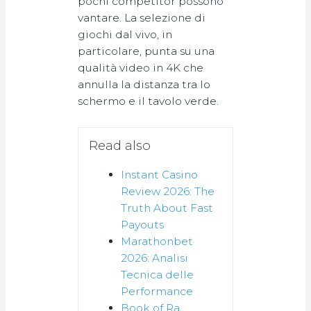
pochi competitor possono
vantare. La selezione di
giochi dal vivo, in
particolare, punta su una
qualità video in 4K che
annulla la distanza tra lo
schermo e il tavolo verde.
Read also
Instant Casino
Review 2026: The
Truth About Fast
Payouts
Marathonbet
2026: Analisi
Tecnica delle
Performance
Book of Ra