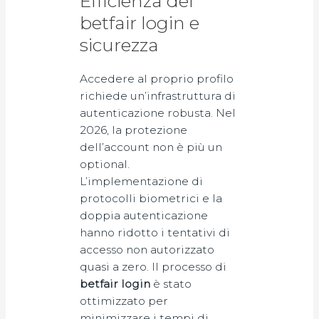
Efficienza del
betfair login e
sicurezza
Accedere al proprio profilo
richiede un’infrastruttura di
autenticazione robusta. Nel
2026, la protezione
dell’account non è più un
optional.
L’implementazione di
protocolli biometrici e la
doppia autenticazione
hanno ridotto i tentativi di
accesso non autorizzato
quasi a zero. Il processo di
betfair login
è stato
ottimizzato per
minimizzare i tempi di