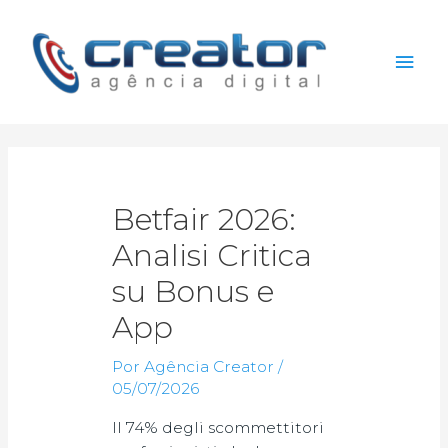
Ir
Men
para
o
prin
conteúdo
Navegação
de
Post
Betfair 2026:
Analisi Critica
su Bonus e
App
Por
Agência Creator
/
05/07/2026
Il 74% degli scommettitori