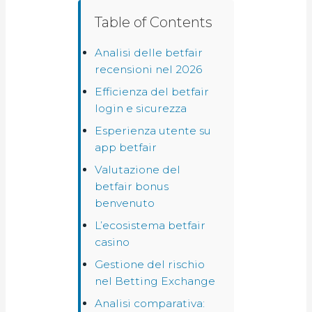
Table of Contents
Analisi delle betfair
recensioni nel 2026
Efficienza del betfair
login e sicurezza
Esperienza utente su
app betfair
Valutazione del
betfair bonus
benvenuto
L’ecosistema betfair
casino
Gestione del rischio
nel Betting Exchange
Analisi comparativa: