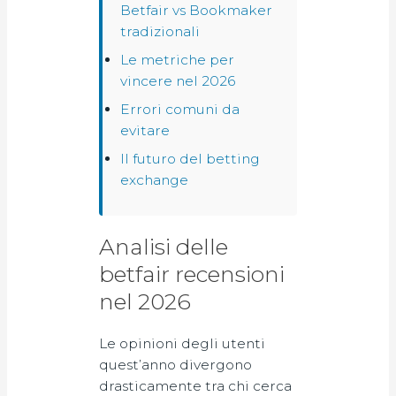
Betfair vs Bookmaker
tradizionali
Le metriche per
vincere nel 2026
Errori comuni da
evitare
Il futuro del betting
exchange
Analisi delle
betfair recensioni
nel 2026
Le opinioni degli utenti
quest’anno divergono
drasticamente tra chi cerca